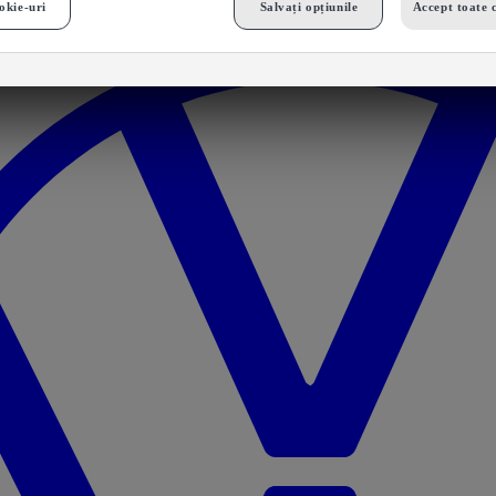
okie-uri
Salvați opțiunile
Accept toate 