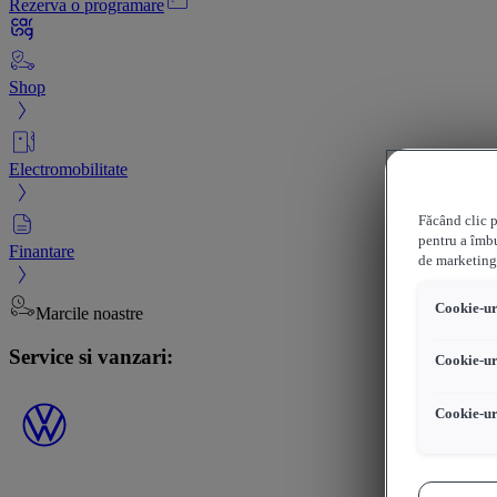
Rezerva o programare
Shop
Electromobilitate
Făcând clic p
pentru a îmbu
Finantare
de marketing
Cookie-uri
Marcile noastre
Service si vanzari:
Cookie-ur
Cookie-ur