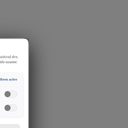
ozitivul dvs.
rile noastre
Mereu active